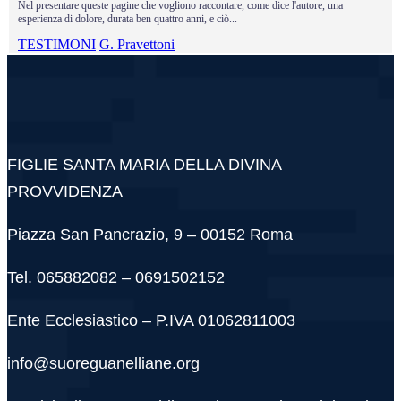
Nel presentare queste pagine che vogliono raccontare, come dice l'autore, una
esperienza di dolore, durata ben quattro anni, e ciò...
TESTIMONI
G. Pravettoni
FIGLIE SANTA MARIA DELLA DIVINA
PROVVIDENZA
Piazza San Pancrazio, 9 – 00152 Roma
Tel. 065882082 – 0691502152
Ente Ecclesiastico – P.IVA 01062811003
info@suoreguanelliane.org