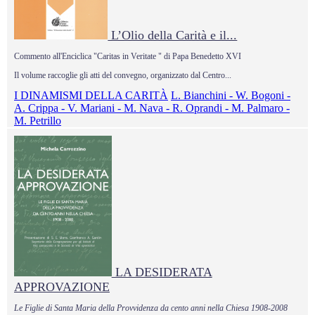
L’Olio della Carità e il...
Commento all'Enciclica "Caritas in Veritate " di Papa Benedetto XVI
Il volume raccoglie gli atti del convegno, organizzato dal Centro...
I DINAMISMI DELLA CARITÀ
L. Bianchini - W. Bogoni -
A. Crippa - V. Mariani - M. Nava - R. Oprandi - M. Palmaro -
M. Petrillo
LA DESIDERATA
APPROVAZIONE
Le Figlie di Santa Maria della Provvidenza da cento anni nella Chiesa 1908-2008