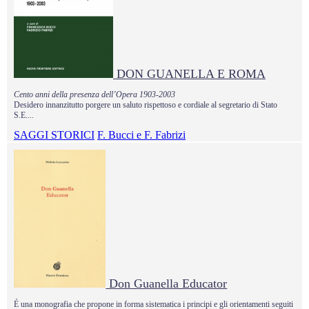
DON GUANELLA E ROMA
Cento anni della presenza dell’Opera 1903-2003
Desidero innanzitutto porgere un saluto rispettoso e cordiale al segretario di Stato
S.E....
SAGGI STORICI
F. Bucci e F. Fabrizi
Don Guanella Educator
É una monografia che propone in forma sistematica i principi e gli orientamenti seguiti