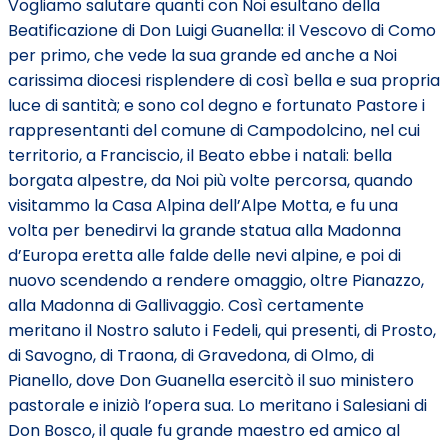
Vogliamo salutare quanti con Noi esultano della
Beatificazione di Don Luigi Guanella: il Vescovo di Como
per primo, che vede la sua grande ed anche a Noi
carissima diocesi risplendere di così bella e sua propria
luce di santità; e sono col degno e fortunato Pastore i
rappresentanti del comune di Campodolcino, nel cui
territorio, a Franciscio, il Beato ebbe i natali: bella
borgata alpestre, da Noi più volte percorsa, quando
visitammo la Casa Alpina dell’Alpe Motta, e fu una
volta per benedirvi la grande statua alla Madonna
d’Europa eretta alle falde delle nevi alpine, e poi di
nuovo scendendo a rendere omaggio, oltre Pianazzo,
alla Madonna di Gallivaggio. Così certamente
meritano il Nostro saluto i Fedeli, qui presenti, di Prosto,
di Savogno, di Traona, di Gravedona, di Olmo, di
Pianello, dove Don Guanella esercitò il suo ministero
pastorale e iniziò l’opera sua. Lo meritano i Salesiani di
Don Bosco, il quale fu grande maestro ed amico al