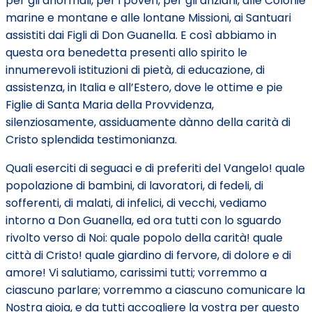
per gli anormali, per i poveri, per gli anziani, alle Colonie
marine e montane e alle lontane Missioni, ai Santuari
assistiti dai Figli di Don Guanella. E così abbiamo in
questa ora benedetta presenti allo spirito le
innumerevoli istituzioni di pietà, di educazione, di
assistenza, in Italia e all’Estero, dove le ottime e pie
Figlie di Santa Maria della Provvidenza,
silenziosamente, assiduamente dànno della carità di
Cristo splendida testimonianza.
Quali eserciti di seguaci e di preferiti del Vangelo! quale
popolazione di bambini, di lavoratori, di fedeli, di
sofferenti, di malati, di infelici, di vecchi, vediamo
intorno a Don Guanella, ed ora tutti con lo sguardo
rivolto verso di Noi: quale popolo della carità! quale
città di Cristo! quale giardino di fervore, di dolore e di
amore! Vi salutiamo, carissimi tutti; vorremmo a
ciascuno parlare; vorremmo a ciascuno comunicare la
Nostra gioia, e da tutti accogliere la vostra per questo