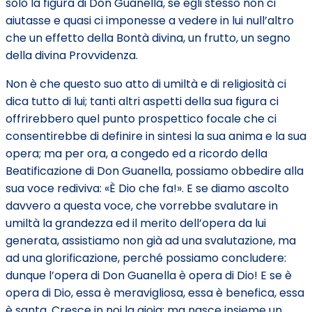
solo la figura di Don Guanella, se egli stesso non ci
aiutasse e quasi ci imponesse a vedere in lui null’altro
che un effetto della Bontà divina, un frutto, un segno
della divina Provvidenza.
Non è che questo suo atto di umiltà e di religiosità ci
dica tutto di lui; tanti altri aspetti della sua figura ci
offrirebbero quel punto prospettico focale che ci
consentirebbe di definire in sintesi la sua anima e la sua
opera; ma per ora, a congedo ed a ricordo della
Beatificazione di Don Guanella, possiamo obbedire alla
sua voce rediviva: «È Dio che fa!». E se diamo ascolto
davvero a questa voce, che vorrebbe svalutare in
umiltà la grandezza ed il merito dell’opera da lui
generata, assistiamo non già ad una svalutazione, ma
ad una glorificazione, perché possiamo concludere:
dunque l’opera di Don Guanella è opera di Dio! E se è
opera di Dio, essa è meravigliosa, essa è benefica, essa
è santa. Cresce in noi la gioia; ma nasce insieme un