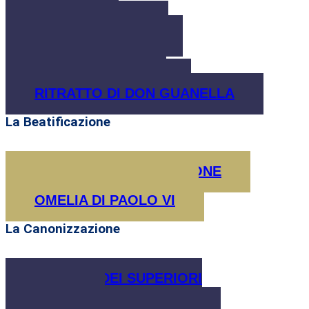
L'UOMO
L'AMICO DI DIO
LA SUA FAMIGLIA
LA VOCAZIONE
IL FONDATORE
BREVE BIOGRAFIA
RITRATTO DI DON GUANELLA
La Beatificazione
VERSO LA BEATIFICAZIONE
LA BEATIFICAZIONE
OMELIA DI PAOLO VI
La Canonizzazione
LETTERA DEI SUPERIORI
GENERALI
ITER CANONIZZAZIONE