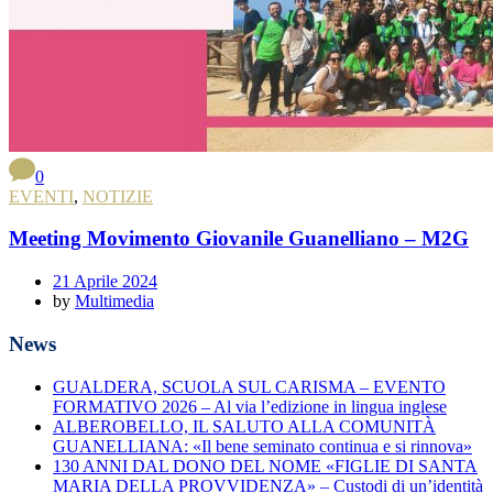
0
EVENTI
,
NOTIZIE
Meeting Movimento Giovanile Guanelliano – M2G
21 Aprile 2024
by
Multimedia
News
GUALDERA, SCUOLA SUL CARISMA – EVENTO
FORMATIVO 2026 – Al via l’edizione in lingua inglese
ALBEROBELLO, IL SALUTO ALLA COMUNITÀ
GUANELLIANA: «Il bene seminato continua e si rinnova»
130 ANNI DAL DONO DEL NOME «FIGLIE DI SANTA
MARIA DELLA PROVVIDENZA» – Custodi di un’identità