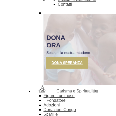
Contatti
DONA
ORA
Sostieni la nostra missione
DONA SPERANZA
Carisma e Spiritualità
Figure Luminose
Il Fondatore
Adozioni
Donazioni Congo
5x Mille