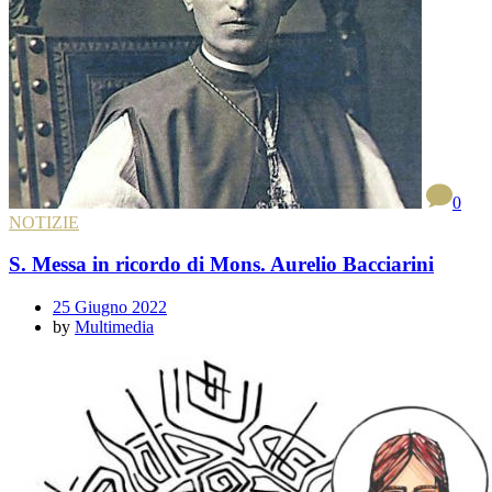
0
NOTIZIE
S. Messa in ricordo di Mons. Aurelio Bacciarini
25 Giugno 2022
by
Multimedia