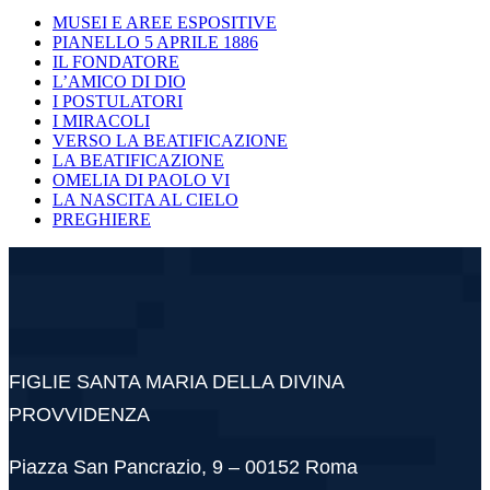
MUSEI E AREE ESPOSITIVE
PIANELLO 5 APRILE 1886
IL FONDATORE
L’AMICO DI DIO
I POSTULATORI
I MIRACOLI
VERSO LA BEATIFICAZIONE
LA BEATIFICAZIONE
OMELIA DI PAOLO VI
LA NASCITA AL CIELO
PREGHIERE
FIGLIE SANTA MARIA DELLA DIVINA
PROVVIDENZA
Piazza San Pancrazio, 9 – 00152 Roma