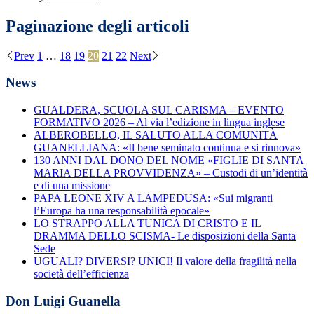
Paginazione degli articoli
Prev
1
…
18
19
20
21
22
Next
News
GUALDERA, SCUOLA SUL CARISMA – EVENTO
FORMATIVO 2026 – Al via l’edizione in lingua inglese
ALBEROBELLO, IL SALUTO ALLA COMUNITÀ
GUANELLIANA: «Il bene seminato continua e si rinnova»
130 ANNI DAL DONO DEL NOME «FIGLIE DI SANTA
MARIA DELLA PROVVIDENZA» – Custodi di un’identità
e di una missione
PAPA LEONE XIV A LAMPEDUSA: «Sui migranti
l’Europa ha una responsabilità epocale»
LO STRAPPO ALLA TUNICA DI CRISTO E IL
DRAMMA DELLO SCISMA- Le disposizioni della Santa
Sede
UGUALI? DIVERSI? UNICI! Il valore della fragilità nella
società dell’efficienza
Don Luigi Guanella