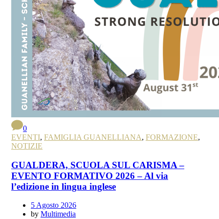
0
EVENTI
,
FAMIGLIA GUANELLIANA
,
FORMAZIONE
,
NOTIZIE
GUALDERA, SCUOLA SUL CARISMA –
EVENTO FORMATIVO 2026 – Al via
l’edizione in lingua inglese
5 Agosto 2026
by
Multimedia