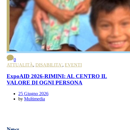
0
ATTUALITÀ
,
DISABILITA'
,
EVENTI
ExpoAID 2026-RIMINI: AL CENTRO IL
VALORE DI OGNI PERSONA
25 Giugno 2026
by
Multimedia
News