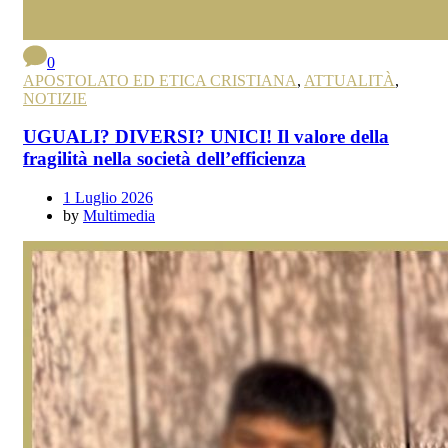
0
APOSTOLATO ED ETICA CRISTIANA
,
ATTUALITÀ
,
NOTIZIE
UGUALI? DIVERSI? UNICI! Il valore della
fragilità nella società dell’efficienza
1 Luglio 2026
by
Multimedia