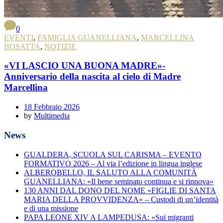
0
EVENTI
,
FAMIGLIA GUANELLIANA
,
MARCELLINA
BOSATTA
,
NOTIZIE
«VI LASCIO UNA BUONA MADRE»-
Anniversario della nascita al cielo di Madre
Marcellina
18 Febbraio 2026
by
Multimedia
News
GUALDERA, SCUOLA SUL CARISMA – EVENTO
FORMATIVO 2026 – Al via l’edizione in lingua inglese
ALBEROBELLO, IL SALUTO ALLA COMUNITÀ
GUANELLIANA: «Il bene seminato continua e si rinnova»
130 ANNI DAL DONO DEL NOME «FIGLIE DI SANTA
MARIA DELLA PROVVIDENZA» – Custodi di un’identità
e di una missione
PAPA LEONE XIV A LAMPEDUSA: «Sui migranti