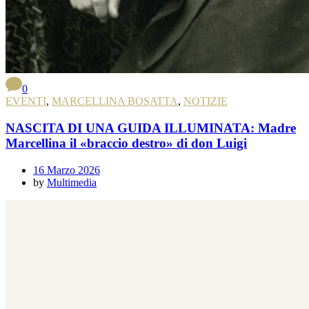
0
EVENTI
,
MARCELLINA BOSATTA
,
NOTIZIE
NASCITA DI UNA GUIDA ILLUMINATA: Madre
Marcellina il «braccio destro» di don Luigi
16 Marzo 2026
by
Multimedia