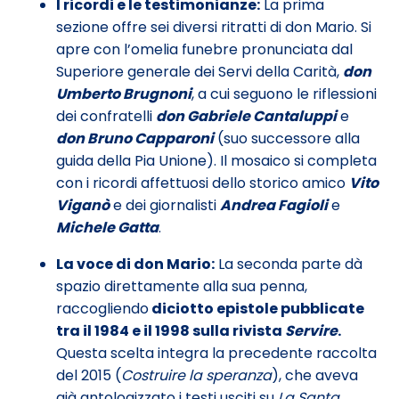
I ricordi e le testimonianze:
La prima
sezione offre sei diversi ritratti di don Mario. Si
apre con l’omelia funebre pronunciata dal
Superiore generale dei Servi della Carità,
don
Umberto Brugnoni
, a cui seguono le riflessioni
dei confratelli
don Gabriele Cantaluppi
e
don Bruno Capparoni
(suo successore alla
guida della Pia Unione). Il mosaico si completa
con i ricordi affettuosi dello storico amico
Vito
Viganò
e dei giornalisti
Andrea Fagioli
e
Michele Gatta
.
La voce di don Mario:
La seconda parte dà
spazio direttamente alla sua penna,
raccogliendo
diciotto epistole pubblicate
tra il 1984 e il 1998 sulla rivista
Servire
.
Questa scelta integra la precedente raccolta
del 2015 (
Costruire la speranza
), che aveva
già antologizzato i testi usciti su
La Santa