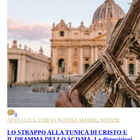
0
ATTUALITÀ
,
CHIESA NOSTRA MADRE
,
NOTIZIE
LO STRAPPO ALLA TUNICA DI CRISTO E
IL DRAMMA DELLO SCISMA- Le disposizioni