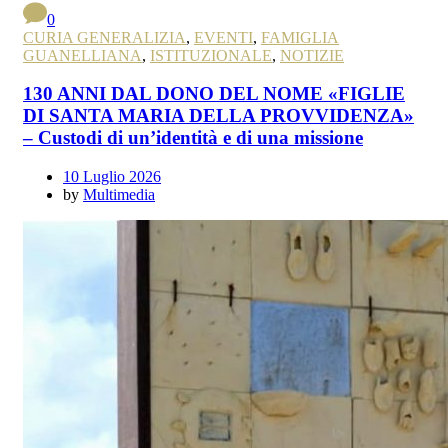
0
CURIA GENERALIZIA
,
EVENTI
,
FAMIGLIA
GUANELLIANA
,
ISTITUZIONALE
,
NOTIZIE
130 ANNI DAL DONO DEL NOME «FIGLIE
DI SANTA MARIA DELLA PROVVIDENZA»
– Custodi di un’identità e di una missione
10 Luglio 2026
by
Multimedia