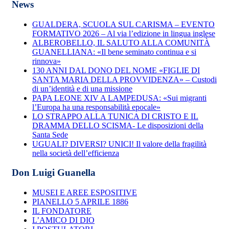
News
GUALDERA, SCUOLA SUL CARISMA – EVENTO
FORMATIVO 2026 – Al via l’edizione in lingua inglese
ALBEROBELLO, IL SALUTO ALLA COMUNITÀ
GUANELLIANA: «Il bene seminato continua e si
rinnova»
130 ANNI DAL DONO DEL NOME «FIGLIE DI
SANTA MARIA DELLA PROVVIDENZA» – Custodi
di un’identità e di una missione
PAPA LEONE XIV A LAMPEDUSA: «Sui migranti
l’Europa ha una responsabilità epocale»
LO STRAPPO ALLA TUNICA DI CRISTO E IL
DRAMMA DELLO SCISMA- Le disposizioni della
Santa Sede
UGUALI? DIVERSI? UNICI! Il valore della fragilità
nella società dell’efficienza
Don Luigi Guanella
MUSEI E AREE ESPOSITIVE
PIANELLO 5 APRILE 1886
IL FONDATORE
L’AMICO DI DIO