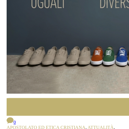
0
APOSTOLATO ED ETICA CRISTIANA
,
ATTUALITÀ
,