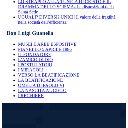
LO STRAPPO ALLA TUNICA DI CRISTO E IL
DRAMMA DELLO SCISMA- Le disposizioni della
Santa Sede
UGUALI? DIVERSI? UNICI! Il valore della fragilità
nella società dell’efficienza
Don Luigi Guanella
MUSEI E AREE ESPOSITIVE
PIANELLO 5 APRILE 1886
IL FONDATORE
L’AMICO DI DIO
I POSTULATORI
I MIRACOLI
VERSO LA BEATIFICAZIONE
LA BEATIFICAZIONE
OMELIA DI PAOLO VI
LA NASCITA AL CIELO
PREGHIERE