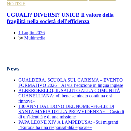
NOTIZIE
UGUALI? DIVERSI? UNICI! Il valore della
fragilità nella società dell’efficienza
1 Luglio 2026
by
Multimedia
News
GUALDERA, SCUOLA SUL CARISMA – EVENTO
FORMATIVO 2026 – Al via l’edizione in lingua inglese
ALBEROBELLO, IL SALUTO ALLA COMUNITÀ
GUANELLIANA: «Il bene seminato continua e si
rinnova»
130 ANNI DAL DONO DEL NOME «FIGLIE DI
SANTA MARIA DELLA PROVVIDENZA» – Custodi
di un’identità e di una missione
PAPA LEONE XIV A LAMPEDUSA: «Sui migranti
l’Europa ha una responsabilità epocale»