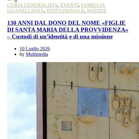
CURIA GENERALIZIA
,
EVENTI
,
FAMIGLIA
GUANELLIANA
,
ISTITUZIONALE
,
NOTIZIE
130 ANNI DAL DONO DEL NOME «FIGLIE
DI SANTA MARIA DELLA PROVVIDENZA»
– Custodi di un’identità e di una missione
10 Luglio 2026
by
Multimedia