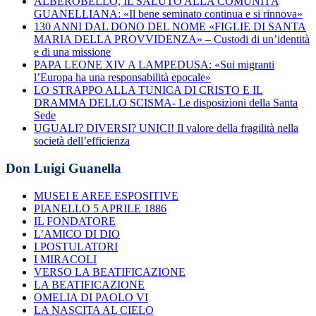
ALBEROBELLO, IL SALUTO ALLA COMUNITÀ
GUANELLIANA: «Il bene seminato continua e si rinnova»
130 ANNI DAL DONO DEL NOME «FIGLIE DI SANTA
MARIA DELLA PROVVIDENZA» – Custodi di un’identità
e di una missione
PAPA LEONE XIV A LAMPEDUSA: «Sui migranti
l’Europa ha una responsabilità epocale»
LO STRAPPO ALLA TUNICA DI CRISTO E IL
DRAMMA DELLO SCISMA- Le disposizioni della Santa
Sede
UGUALI? DIVERSI? UNICI! Il valore della fragilità nella
società dell’efficienza
Don Luigi Guanella
MUSEI E AREE ESPOSITIVE
PIANELLO 5 APRILE 1886
IL FONDATORE
L’AMICO DI DIO
I POSTULATORI
I MIRACOLI
VERSO LA BEATIFICAZIONE
LA BEATIFICAZIONE
OMELIA DI PAOLO VI
LA NASCITA AL CIELO