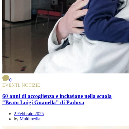
0
EVENTI
,
NOTIZIE
60 anni di accoglienza e inclusione nella scuola
“Beato Luigi Guanella” di Padova
2 Febbraio 2025
by
Multimedia