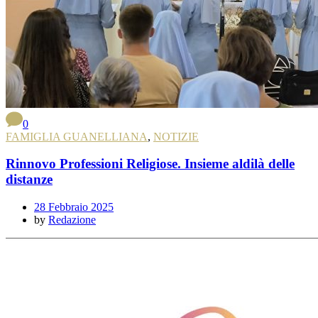
0
FAMIGLIA GUANELLIANA
,
NOTIZIE
Rinnovo Professioni Religiose. Insieme aldilà delle
distanze
28 Febbraio 2025
by
Redazione