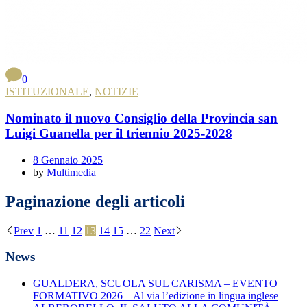
0
ISTITUZIONALE
,
NOTIZIE
Nominato il nuovo Consiglio della Provincia san
Luigi Guanella per il triennio 2025-2028
8 Gennaio 2025
by
Multimedia
Paginazione degli articoli
Prev
1
…
11
12
13
14
15
…
22
Next
News
GUALDERA, SCUOLA SUL CARISMA – EVENTO
FORMATIVO 2026 – Al via l’edizione in lingua inglese