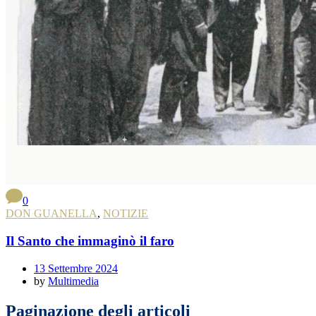
0
DON GUANELLA
,
NOTIZIE
Il Santo che immaginò il faro
13 Settembre 2024
by
Multimedia
Paginazione degli articoli