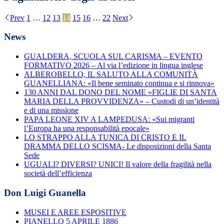
Prev
1
…
12
13
14
15
16
…
22
Next
News
GUALDERA, SCUOLA SUL CARISMA – EVENTO
FORMATIVO 2026 – Al via l’edizione in lingua inglese
ALBEROBELLO, IL SALUTO ALLA COMUNITÀ
GUANELLIANA: «Il bene seminato continua e si rinnova»
130 ANNI DAL DONO DEL NOME «FIGLIE DI SANTA
MARIA DELLA PROVVIDENZA» – Custodi di un’identità
e di una missione
PAPA LEONE XIV A LAMPEDUSA: «Sui migranti
l’Europa ha una responsabilità epocale»
LO STRAPPO ALLA TUNICA DI CRISTO E IL
DRAMMA DELLO SCISMA- Le disposizioni della Santa
Sede
UGUALI? DIVERSI? UNICI! Il valore della fragilità nella
società dell’efficienza
Don Luigi Guanella
MUSEI E AREE ESPOSITIVE
PIANELLO 5 APRILE 1886