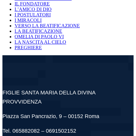
IL FONDATORE
L’AMICO DI DIO
I POSTULATORI
I MIRACOLI
VERSO LA BEATIFICAZIONE
LA BEATIFICAZIONE
OMELIA DI PAOLO VI
LA NASCITA AL CIELO
PREGHIERE
FIGLIE SANTA MARIA DELLA DIVINA
PROVVIDENZA
Piazza San Pancrazio, 9 – 00152 Roma
Tel. 065882082 – 0691502152