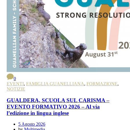
0
EVENTI
,
FAMIGLIA GUANELLIANA
,
FORMAZIONE
,
NOTIZIE
GUALDERA, SCUOLA SUL CARISMA –
EVENTO FORMATIVO 2026 – Al via
l’edizione in lingua inglese
5 Agosto 2026
by
Multimedia