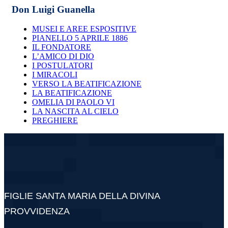
Don Luigi Guanella
MUSEI E AREE ESPOSITIVE
PIANELLO 5 APRILE 1886
IL FONDATORE
L’AMICO DI DIO
I POSTULATORI
I MIRACOLI
VERSO LA BEATIFICAZIONE
LA BEATIFICAZIONE
OMELIA DI PAOLO VI
LA NASCITA AL CIELO
PREGHIERE
FIGLIE SANTA MARIA DELLA DIVINA
PROVVIDENZA