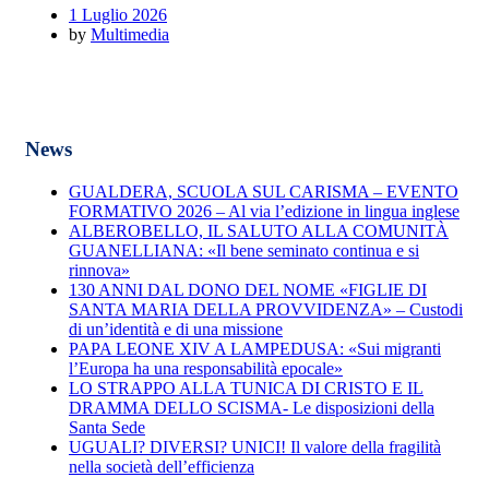
1 Luglio 2026
by
Multimedia
News
GUALDERA, SCUOLA SUL CARISMA – EVENTO
FORMATIVO 2026 – Al via l’edizione in lingua inglese
ALBEROBELLO, IL SALUTO ALLA COMUNITÀ
GUANELLIANA: «Il bene seminato continua e si
rinnova»
130 ANNI DAL DONO DEL NOME «FIGLIE DI
SANTA MARIA DELLA PROVVIDENZA» – Custodi
di un’identità e di una missione
PAPA LEONE XIV A LAMPEDUSA: «Sui migranti
l’Europa ha una responsabilità epocale»
LO STRAPPO ALLA TUNICA DI CRISTO E IL
DRAMMA DELLO SCISMA- Le disposizioni della
Santa Sede
UGUALI? DIVERSI? UNICI! Il valore della fragilità
nella società dell’efficienza