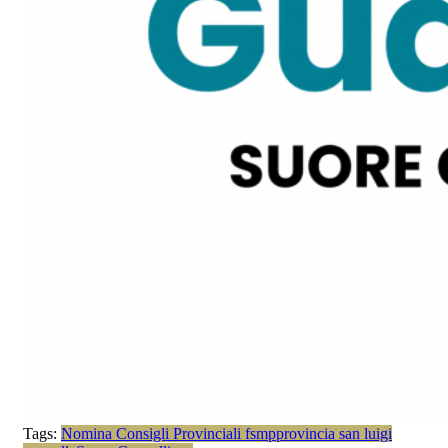
Tags:
Nomina Consigli Provinciali fsmp
provincia san luigi