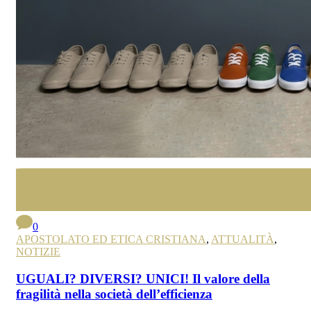
0
APOSTOLATO ED ETICA CRISTIANA
,
ATTUALITÀ
,
NOTIZIE
UGUALI? DIVERSI? UNICI! Il valore della
fragilità nella società dell’efficienza