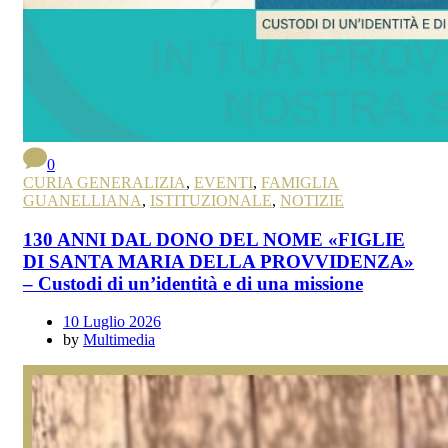
0
CURIA GENERALIZIA
,
EVENTI
,
FAMIGLIA
GUANELLIANA
,
ISTITUZIONALE
,
NOTIZIE
130 ANNI DAL DONO DEL NOME «FIGLIE
DI SANTA MARIA DELLA PROVVIDENZA»
– Custodi di un’identità e di una missione
10 Luglio 2026
by
Multimedia