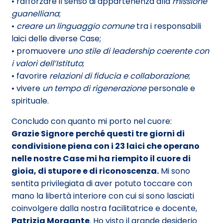
• rafforzare il senso di appartenenza alla
missione
guanelliana
;
•
creare un linguaggio comune
tra i responsabili
laici delle diverse Case;
• promuovere
uno stile di leadership coerente con
i valori dell’Istituto
;
• favorire
relazioni di fiducia e collaborazione
;
• vivere
un tempo di rigenerazione
personale e
spirituale.
Concludo con quanto mi porto nel cuore:
Grazie Signore
perché questi tre giorni di
condivisione piena con i 23 laici che operano
nelle nostre Case mi ha riempito il cuore di
gioia, di stupore e di riconoscenza.
Mi sono
sentita privilegiata di aver potuto toccare con
mano la libertà interiore con cui si sono lasciati
coinvolgere dalla nostra facilitatrice e docente,
Patrizia Morgante
. Ho visto il grande desiderio