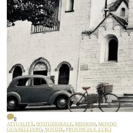
0
ATTUALITÀ
,
ISTITUZIONALE
,
MISSIONI
,
MONDO
GUANELLIANO
,
NOTIZIE
,
PROVINCIA S. LUIGI