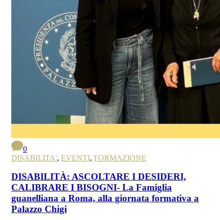
0
DISABILITA'
,
EVENTI
,
FORMAZIONE
DISABILITÀ: ASCOLTARE I DESIDERI,
CALIBRARE I BISOGNI- La Famiglia
guanelliana a Roma, alla giornata formativa a
Palazzo Chigi