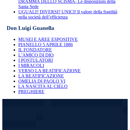
DRAMMA DELLO SCISMA- Le disposizioni della
Santa Sede
UGUALI? DIVERSI? UNICI! Il valore della fragilità
nella società dell’efficienza
Don Luigi Guanella
MUSEI E AREE ESPOSITIVE
PIANELLO 5 APRILE 1886
IL FONDATORE
L’AMICO DI DIO
I POSTULATORI
I MIRACOLI
VERSO LA BEATIFICAZIONE
LA BEATIFICAZIONE
OMELIA DI PAOLO VI
LA NASCITA AL CIELO
PREGHIERE