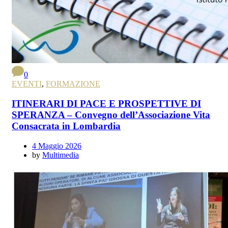
0
EVENTI
,
FORMAZIONE
ITINERARI DI PACE E PROSPETTIVE DI
SPERANZA – Convegno dell’Associazione Vita
Consacrata in Lombardia
4 Maggio 2026
by
Multimedia