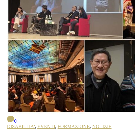
0
DISABILITA'
,
EVENTI
,
FORMAZIONE
,
NOTIZIE