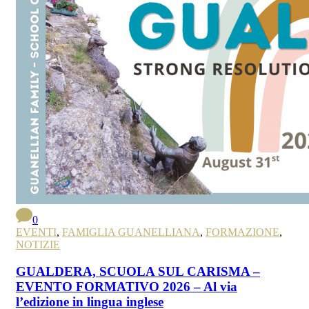
0
EVENTI
,
FAMIGLIA GUANELLIANA
,
FORMAZIONE
,
NOTIZIE
GUALDERA, SCUOLA SUL CARISMA –
EVENTO FORMATIVO 2026 – Al via
l’edizione in lingua inglese